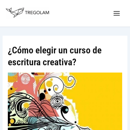
Ir
Nuevo Logo Tregolam editorial
al
Visitar tregolam.com
contenido
¿Cómo elegir un curso de
escritura creativa?