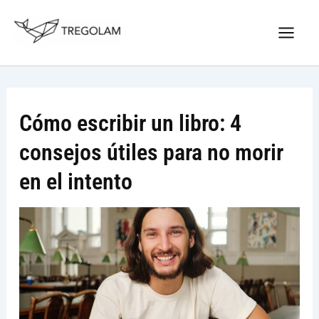
Ir
Nuevo Logo Tregolam editorial
al
Visitar tregolam.com
contenido
Cómo escribir un libro: 4
consejos útiles para no morir
en el intento