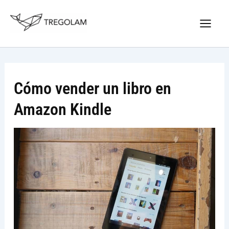
Ir
Nuevo Logo Tregolam editorial
al
Visitar tregolam.com
contenido
Cómo vender un libro en
Amazon Kindle