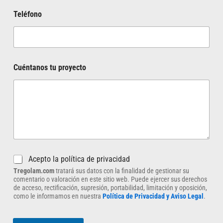
Teléfono
Cuéntanos tu proyecto
C
C
Acepto la política de privacidad
u
a
é
Tregolam.com
tratará sus datos con la finalidad de gestionar su
s
n
comentario o valoración en este sitio web. Puede ejercer sus derechos
i
de acceso, rectificación, supresión, portabilidad, limitación y oposición,
t
l
como le informamos en nuestra
Política de Privacidad y Aviso Legal
.
a
l
n
a
o