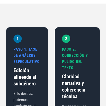
1
2
PASO 1. FASE
PASO 2.
DE ANÁLISIS
CORRECCIÓN Y
ESPECULATIVO
PULIDO DEL
TEXTO
Edición
Claridad
alineada al
narrativa y
subgénero
coherencia
Si lo deseas,
técnica
podemos
ayudarte en el