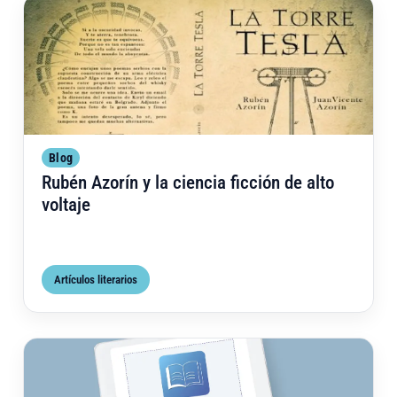
Ent
Blog
Rubén Azorín y la ciencia ficción de alto
voltaje
Artículos literarios
Vent