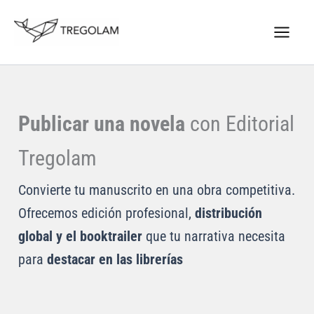
Ir
Nuevo Logo Tregolam editorial
al
Visitar tregolam.com
contenido
Publicar una novela
con Editorial
Tregolam
Convierte tu manuscrito en una obra competitiva.
Ofrecemos edición profesional,
distribución
global y el booktrailer
que tu narrativa necesita
para
destacar en las librerías