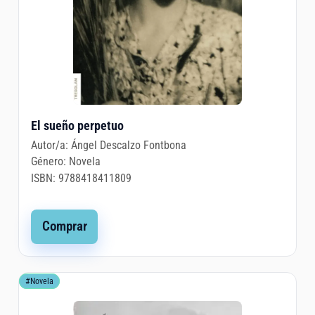
El sueño perpetuo
Autor/a:
Ángel Descalzo Fontbona
Género:
Novela
ISBN:
9788418411809
Comprar
#Novela