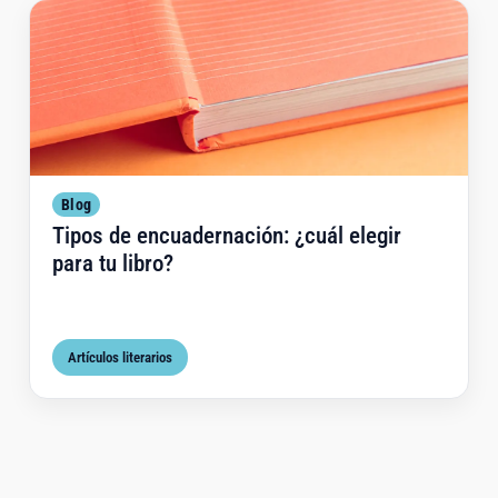
Tip
Blog
Tipos de encuadernación: ¿cuál elegir
para tu libro?
Artículos literarios