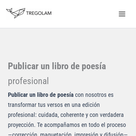
Ir
Nuevo Logo Tregolam editorial
al
Visitar tregolam.com
contenido
Publicar un libro de poesía
profesional
Publicar un libro de poesía
con nosotros es
transformar tus versos en una edición
profesional: cuidada, coherente y con verdadera
proyección. Te acompañamos en todo el proceso
—corrección, maquetación, impresión y difusión—