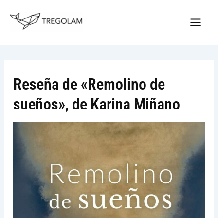
Ir
Nuevo Logo Tregolam editorial
al
Visitar tregolam.com
contenido
Reseña de «Remolino de
sueños», de Karina Miñano