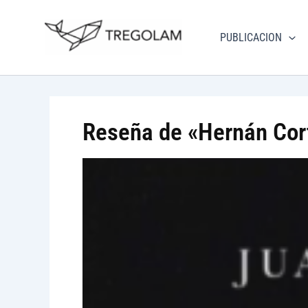
Ir
Nuevo Logo Tregolam edi
al
PUBLICACION
Visitar tregola
contenido
Reseña de «Hernán Cort