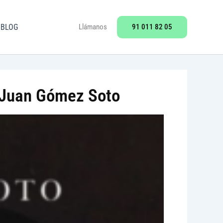
91 011 82 05
BLOG
Llámanos
e Juan Gómez Soto