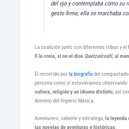
del ojo y contemplaba cómo su ro
gesto firme, ella se marchaba cor
La coalición junto con diferentes tribus y e
II le creía, si no el dios
Quetzalcoátl,
al men
El recorrido por
la biografía
del conquistador
persona como si estuviéramos observando 
cultura, religión y un idioma distinto
, así c
dominio del Imperio Méxica.
Aventurero, valiente y estratega,
la leyenda 
las novelas de aventuras e históricas
.