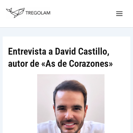
Ir
Nuevo Logo Tregolam editorial
al
Visitar tregolam.com
contenido
Entrevista a David Castillo,
autor de «As de Corazones»