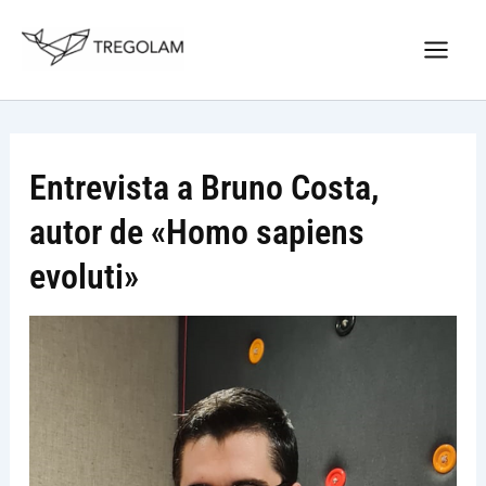
Ir
Nuevo Logo Tregolam editorial
al
Visitar tregolam.com
contenido
Entrevista a Bruno Costa,
autor de «Homo sapiens
evoluti»