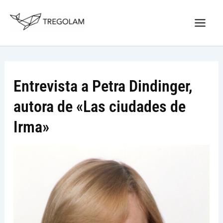
Ir
Nuevo Logo Tregolam editorial
al
Visitar tregolam.com
contenido
Entrevista a Petra Dindinger,
autora de «Las ciudades de
Irma»