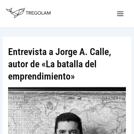
Ir
Nuevo Logo Tregolam editorial
al
Visitar tregolam.com
contenido
Entrevista a Jorge A. Calle,
autor de «La batalla del
emprendimiento»