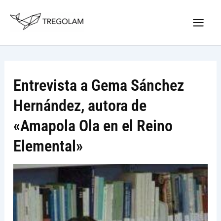
Ir
Nuevo Logo Tregolam editorial
al
Visitar tregolam.com
contenido
Entrevista a Gema Sánchez
Hernández, autora de
«Amapola Ola en el Reino
Elemental»