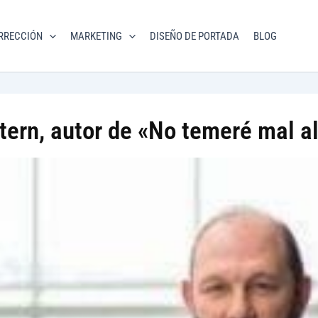
ial
RRECCIÓN
MARKETING
DISEÑO DE PORTADA
BLOG
com
tern, autor de «No temeré mal a