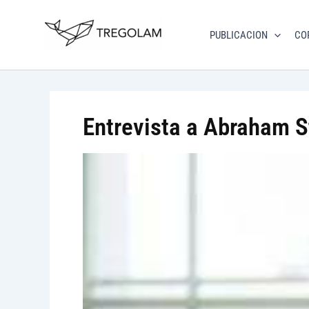
Ir
Nuevo Logo Tregolam editor
al
PUBLICACION
CO
Visitar tregolam.
contenido
Entrevista a Abraham S