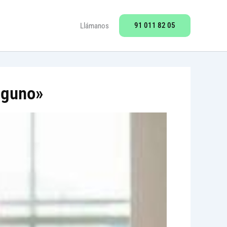
91 011 82 05
Llámanos
lguno»