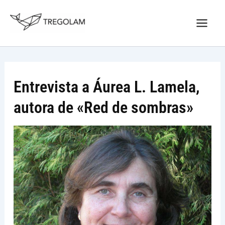
Ir
Nuevo Logo Tregolam editorial
al
Visitar tregolam.com
contenido
Entrevista a Áurea L. Lamela,
autora de «Red de sombras»