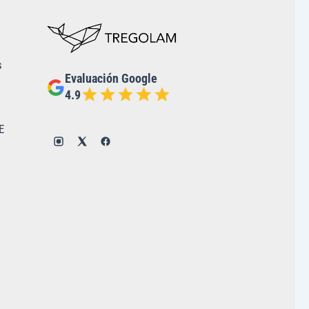
s
Evaluación Google
4.9
E