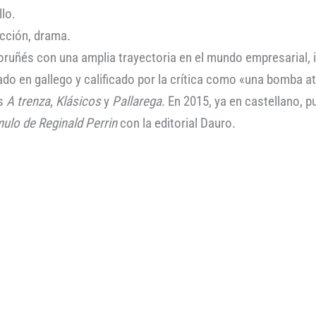
lo.
cción, drama.
coruñés con una amplia trayectoria en el mundo empresarial, ini
do en gallego y calificado por la crítica como «una bomba a
as
A trenza
,
Klásicos
y
Pallarega
. En 2015, ya en castellano, p
mulo de Reginald Perrin
con la editorial Dauro.