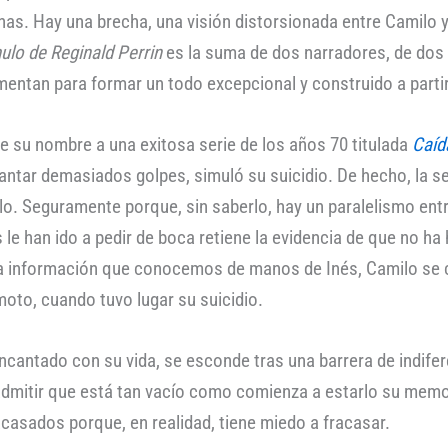
as. Hay una brecha, una visión distorsionada entre Camilo y 
ulo de Reginald Perrin
es la suma de dos narradores, de dos
ntan para formar un todo excepcional y construido a partir 
 su nombre a una exitosa serie de los años 70 titulada
Caíd
ntar demasiados golpes, simuló su suicidio. De hecho, la ser
ilo. Seguramente porque, sin saberlo, hay un paralelismo ent
le han ido a pedir de boca retiene la evidencia de que no ha
 la información que conocemos de manos de Inés, Camilo se c
moto, cuando tuvo lugar su suicidio.
cantado con su vida, se esconde tras una barrera de indifere
dmitir que está tan vacío como comienza a estarlo su memo
casados porque, en realidad, tiene miedo a fracasar.