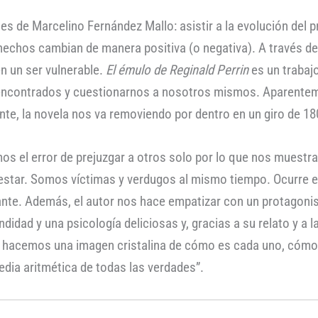
ces de Marcelino Fernández Mallo: asistir a la evolución del 
hechos cambian de manera positiva (o negativa). A través de
n un ser vulnerable.
El émulo de Reginald Perrin
es un trabaj
 encontrados y cuestionarnos a nosotros mismos. Aparenteme
nte, la novela nos va removiendo por dentro en un giro de 18
s el error de prejuzgar a otros solo por lo que nos muestran
ar. Somos víctimas y verdugos al mismo tiempo. Ocurre en l
llante. Además, el autor nos hace empatizar con un protagoni
idad y una psicología deliciosas y, gracias a su relato y a l
s hacemos una imagen cristalina de cómo es cada uno, cómo
edia aritmética de todas las verdades”.