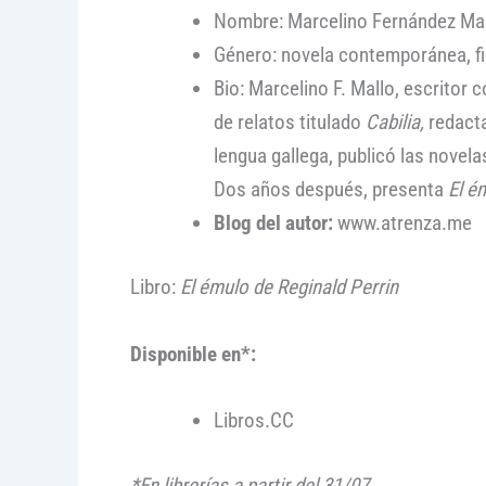
Nombre: Marcelino Fernández Mal
Género: novela contemporánea, fi
Bio: Marcelino F. Mallo, escritor 
de relatos titulado
Cabilia,
redacta
lengua gallega, publicó las novel
Dos años después, presenta
El é
Blog del autor:
www.atrenza.me
Libro:
El émulo de Reginald Perrin
Disponible en*:
Libros.CC
*En librerías a partir del 31/07.