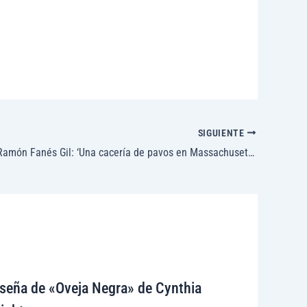
SIGUIENTE
Entrevista a Ramón Fanés Gil: ‘Una cacería de pavos en Massachusetts y otros cuentos cortos’
seña de «Oveja Negra» de Cynthia