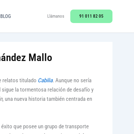
91 011 82 05
BLOG
Llámanos
rnández Mallo
 relatos titulado
Cabilia
. Aunque no sería
al sigue la tormentosa relación de desafío y
in
, una nueva historia también centrada en
e éxito que posee un grupo de transporte