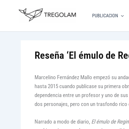
Ir
Nuevo Logo Tregolam edi
al
PUBLICACION
Visitar tregola
contenido
Reseña ‘El émulo de Re
Marcelino Fernández Mallo empezó su andadur
hasta 2015 cuando publicase su primera obr
dependencia entre un profesor y uno de su
dos personajes, pero con un trasfondo rico
Narrado a modo de diario,
El émulo de Regin