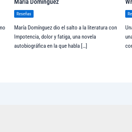
María Domínguez
Wr
Reseñas
Re
omo
María Domínguez dio el salto a la literatura con
Un
Impotencia, dolor y fatiga, una novela
un
autobiográfica en la que habla […]
com
Visitar tregolam.com
Vi