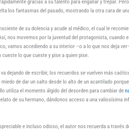
rápidamente gracias a su talento para engañar y trepar. Per
uelta los fantasmas del pasado, mostrando la otra cara de un
sciente de su dolencia y acude al médico, el cual le recom
. Así, nos movemos por la juventud del protagonista, cuando 
oco, vamos accediendo a su interior –o a lo que nos deja 
o cueste lo que cueste y pise a quien pise.
va dejando de escribir, los recuerdos se vuelven más caótico
 miedo de dar un salto desde lo alto de un acantilado porque 
lo utiliza el momento álgido del desorden para cambiar de
n
 relato de su hermano, dándonos acceso a una valiosísima i
preciable e incluso odioso, el autor nos recuerda a través de