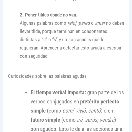
2. Poner tildes donde no van.
Algunas palabras como
reloj
,
pared
o
amar
no deben
llevar tilde, porque terminan en consonantes
distintas a “n” o “s” y no son agudas que lo
requieran. Aprender a detectar esto ayuda a escribir
con seguridad.
Curiosidades sobre las palabras agudas
El tiempo verbal importa:
gran parte de los
verbos conjugados en
pretérito perfecto
simple
(como
comí
,
vivió
,
cantó
) o en
futuro simple
(como
iré
,
serás
,
vendrá
)
son agudos. Esto le da a las acciones una