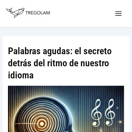
Ir
Nuevo Logo Tregolam editorial
al
Visitar tregolam.com
contenido
Palabras agudas: el secreto
detrás del ritmo de nuestro
idioma