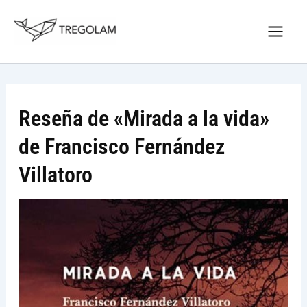
Ir
Nuevo Logo Tregolam editorial
al
Visitar tregolam.com
contenido
Reseña de «Mirada a la vida»
de Francisco Fernández
Villatoro