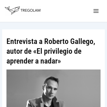
Ir
Nuevo Logo Tregolam editorial
al
Visitar tregolam.com
contenido
Entrevista a Roberto Gallego,
autor de «El privilegio de
aprender a nadar»