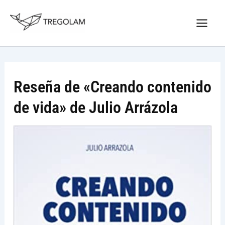
Ir
Nuevo Logo Tregolam editorial
al
Visitar tregolam.com
contenido
Reseña de «Creando contenido
de vida» de Julio Arrázola