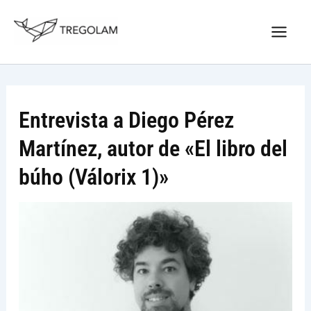
Ir
Nuevo Logo Tregolam editorial
al
Visitar tregolam.com
contenido
Entrevista a Diego Pérez
Martínez, autor de «El libro del
búho (Válorix 1)»