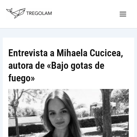
Ir
Nuevo Logo Tregolam editorial
al
Visitar tregolam.com
contenido
Entrevista a Mihaela Cucicea,
autora de «Bajo gotas de
fuego»