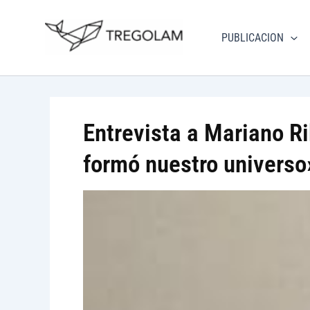
Ir
Nuevo Logo Tregolam edi
al
PUBLICACION
Visitar tregola
contenido
Entrevista a Mariano R
formó nuestro universo