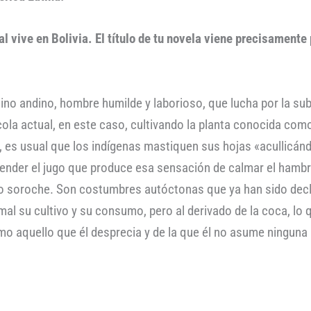
l vive en Bolivia. El título de tu novela viene precisamente
o andino, hombre humilde y laborioso, que lucha por la subsi
ola actual, en este caso, cultivando la planta conocida com
do, es usual que los indígenas mastiquen sus hojas «acullicá
render el jugo que produce esa sensación de calmar el hambre
mido soroche. Son costumbres autóctonas que ya han sido de
rmal su cultivo y su consumo, pero al derivado de la coca, l
o aquello que él desprecia y de la que él no asume ninguna 