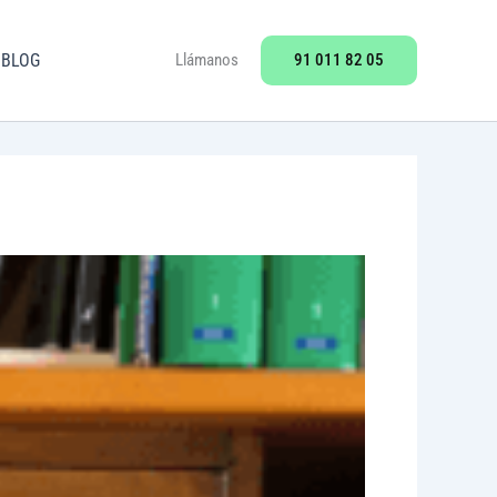
91 011 82 05
BLOG
Llámanos