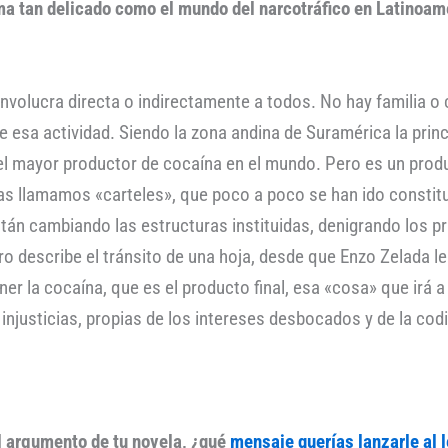
tema tan delicado como el mundo del narcotráfico en Latinoa
 involucra directa o indirectamente a todos. No hay familia
e esa actividad. Siendo la zona andina de Suramérica la prin
 mayor productor de cocaína en el mundo. Pero es un product
as llamamos «carteles», que poco a poco se han ido constit
stán cambiando las estructuras instituidas, denigrando los p
ro describe el tránsito de una hoja, desde que Enzo Zelada le
er la cocaína, que es el producto final, esa «cosa» que irá
njusticias, propias de los intereses desbocados y de la codi
el argumento de tu novela, ¿qué
mensaje querías lanzarle al l