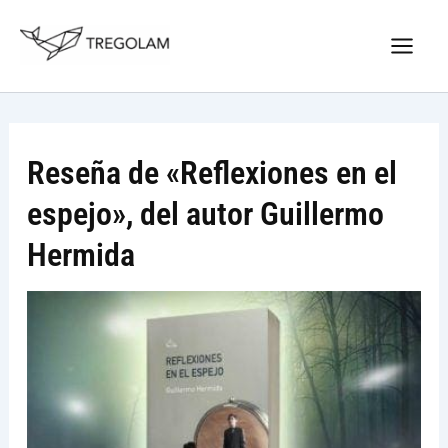
Ir
Nuevo Logo Tregolam editorial
al
Visitar tregolam.com
contenido
Reseña de «Reflexiones en el
espejo», del autor Guillermo
Hermida