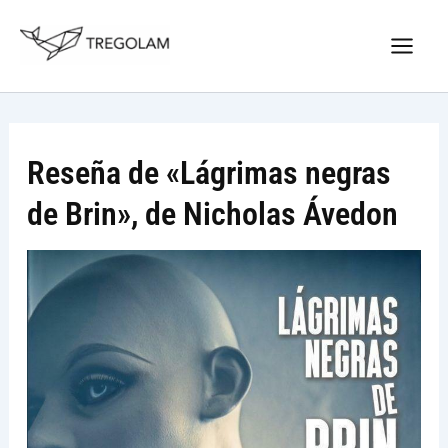
Ir
Nuevo Logo Tregolam editorial
al
Visitar tregolam.com
contenido
Reseña de «Lágrimas negras
de Brin», de Nicholas Ávedon