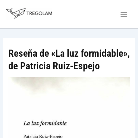
Ir
Nuevo Logo Tregolam editorial
al
Visitar tregolam.com
contenido
Reseña de «La luz formidable»,
de Patricia Ruiz-Espejo