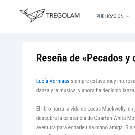
Ir
Nuevo Logo Tregolam edi
al
PUBLICACION
Visitar tregola
contenido
Reseña de «Pecados y 
Lucía Vermaas
siempre estuvo muy interesad
danza y la música, y ahora ha decidido lanzar
El libro narra la vida de Lucas Mackwelly, u
descubre la existencia de Coarten White Mo
aventura para echarle una mano amiga. Sin em