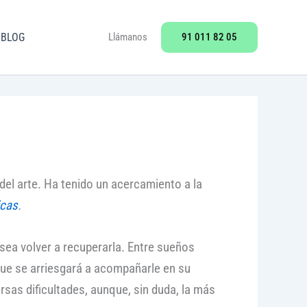
91 011 82 05
BLOG
Llámanos
el arte. Ha tenido un acercamiento a la
icas
.
esea volver a recuperarla. Entre sueños
ue se arriesgará a acompañarle en su
sas dificultades, aunque, sin duda, la más