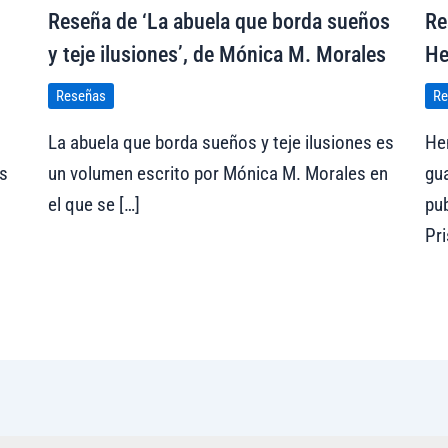
Reseña de ‘La abuela que borda sueños
Re
y teje ilusiones’, de Mónica M. Morales
He
Reseñas
Re
La abuela que borda sueños y teje ilusiones es
He
s
un volumen escrito por Mónica M. Morales en
gua
el que se […]
pub
Pri
Visitar tregolam.com
Vi