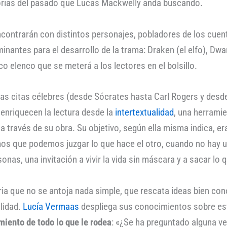
rias del pasado que Lucas Mackwelly anda buscando.
encontrarán con distintos personajes, pobladores de los cuen
inantes para el desarrollo de la trama: Draken (el elfo), Dwa
o elenco que se meterá a los lectores en el bolsillo.
ersas citas célebres (desde Sócrates hasta Carl Rogers y des
enriquecen la lectura desde la
intertextualidad
, una herramie
a través de su obra. Su objetivo, según ella misma indica, e
os que podemos juzgar lo que hace el otro, cuando no hay u
sonas, una invitación a vivir la vida sin máscara y a sacar l
 que no se antoja nada simple, que rescata ideas bien conoc
lidad.
Lucía Vermaas
despliega sus conocimientos sobre esta
iento de todo lo que le rodea
: «¿Se ha preguntado alguna ve