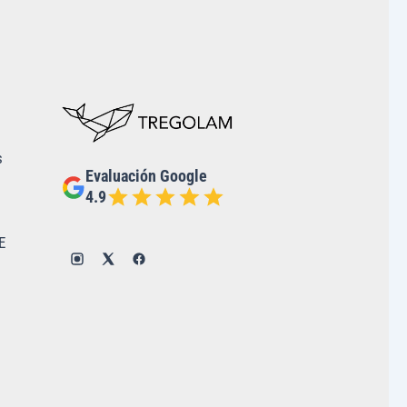
s
Evaluación Google
4.9
E