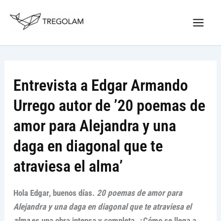
Ir
Nuevo Logo Tregolam editorial
al
Visitar tregolam.com
contenido
Entrevista a Edgar Armando
Urrego autor de ’20 poemas de
amor para Alejandra y una
daga en diagonal que te
atraviesa el alma’
Hola Edgar, buenos días.
20 poemas de amor para
Alejandra y una daga en diagonal que te atraviesa el
alma
es una obra intensa y completa. ¿Cómo se llega a