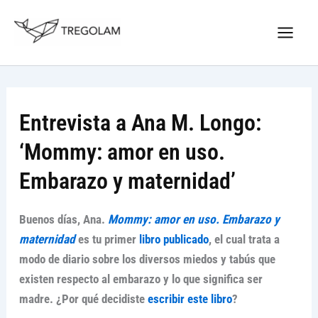
Ir
Nuevo Logo Tregolam editorial
al
Visitar tregolam.com
contenido
Entrevista a Ana M. Longo:
‘Mommy: amor en uso.
Embarazo y maternidad’
Buenos días, Ana.
Mommy: amor en uso. Embarazo y
maternidad
es tu primer
libro publicado
, el cual trata a
modo de diario sobre los diversos miedos y tabús que
existen respecto al embarazo y lo que significa ser
madre. ¿Por qué decidiste
escribir este libro
?