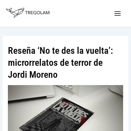
Ir
Nuevo Logo Tregolam editorial
al
Visitar tregolam.com
contenido
Reseña ‘No te des la vuelta’:
microrrelatos de terror de
Jordi Moreno