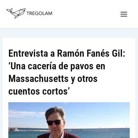
Ir
Nuevo Logo Tregolam editorial
al
Visitar tregolam.com
contenido
Entrevista a Ramón Fanés Gil:
‘Una cacería de pavos en
Massachusetts y otros
cuentos cortos’