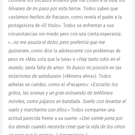
contiene los escasos enseres que me cosen a la vida, los
hilvanes de mi paso por esta tierra
«. Todos saben que
«
estamos hechos de fracaso
«, como revela el padre a la
protagonista de «El título». Todos se enfrentan a sus
circunstancias sin miedo pero con una cierta esperanza:
«
…no me asusta el dolor, pero preferiría que me
quisieran
«, como dice la adolescente con problemas de
peso en «Más sola que la luna» o «
Hay tanto odio en el
mundo; tanta falta de amor. Yo busco mi porción en las
estaciones de autobuses
» («Mínima alma»). Todos
anhelan un cambio, como el «Pasajero»: «
Escucho los
gritos, las sirenas y un gran estruendo de teléfonos
móviles, como pájaros en bandada. Sueño con levantar el
vuelo y marcharme con ellos
.» Todos comparten una
actitud parecida frente a su suerte: «
Uno siente pena por
los demás cuando necesita creer que la vida de los otros