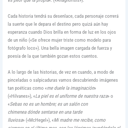
es peor que la propia
«. («Anagnórisis»).
Cada historia tendrá su desenlace, cada personaje correrá
la suerte que le depara el destino pero quizá aún hay
esperanza cuando Dios brilla en forma de luz en los ojos
de un niño («Se ofrece mujer triste como modelo para
fotógrafo loco»). Una bella imagen cargada de fuerza y
poesía de la que también gozan estos cuentos.
A lo largo de las historias, de vez en cuando, a modo de
pinceladas o salpicaduras vamos descubriendo imágenes
tan poéticas como «
me duele la imaginación
»
(«Hilvanes»), «
La piel es el uniforme de nuestra raza
» o
«
Sebas no es un hombre; es un salón con
chimenea dónde sentarse en una tarde
lluviosa
» («McHegel»), «
Mi madre me recibe, como
siempre en el último mes, con las lágrimas inundándole el