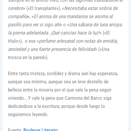
cerebro
» («El transplante»), «
Necesitaba estar sobria de
compañía
«, «
El aroma de una mandarina se asoma al
pasillo para ver si sigo ahí
» o «
Una sábana de luna arropa
la pierna adelantada. ¡Qué caricias hace la luz!
» («El
título»), o ese «
perfume artesanal con notas de envidia,
ansiedad y una fuerte presencia de felicidad
» («Una
mosca en la pared»).
Entre tanta tristeza, sordidez y drama aún hay esperanza,
aunque sea mínima, aunque sea un leve destello de
belleza entre la miseria por el que vale la pena seguir
viviendo… Y vale la pena que Carmona del Barco siga
dedicándose a la escritura, porque desde luego lo
seguiremos leyendo.
Fuente:
Boulevar Literario