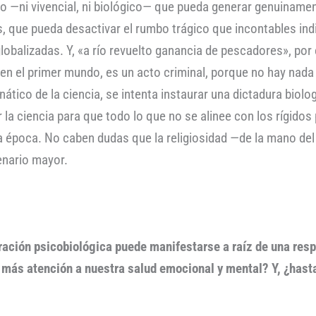
 —ni vivencial, ni biológico— que pueda generar genuinamen
, que pueda desactivar el rumbo trágico que incontables in
globalizadas. Y, «a río revuelto ganancia de pescadores», po
 en el primer mundo, es un acto criminal, porque no hay nad
ático de la ciencia, se intenta instaurar una dictadura biolog
 la ciencia para que todo lo que no se alinee con los rígido
sta época. No caben dudas que la religiosidad —de la mano de
cenario mayor.
ación psicobiológica puede manifestarse a raíz de una res
más atención a nuestra salud emocional y mental? Y, ¿hast