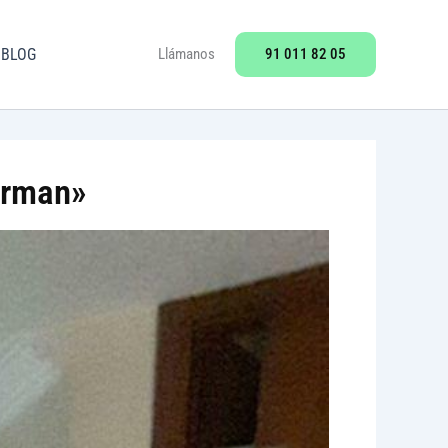
91 011 82 05
BLOG
Llámanos
erman»