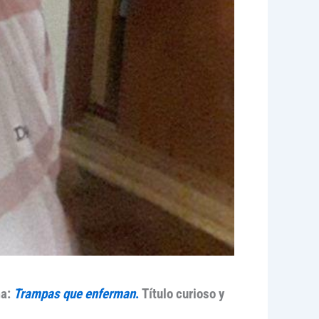
ma:
Trampas que enferman
.
Título curioso y